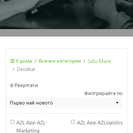
У дома
Всички категории
Satu Mare
Decebal
0
Резултати
Филтрирайте по
Първо най-новото
AZL App AZL-
AZL App AZLogistics
Marketing