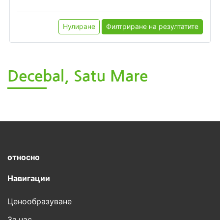
Нулиране
Филтриране на резултатите
Decebal, Satu Mare
относно
Навигации
Ценообразуване
За нас