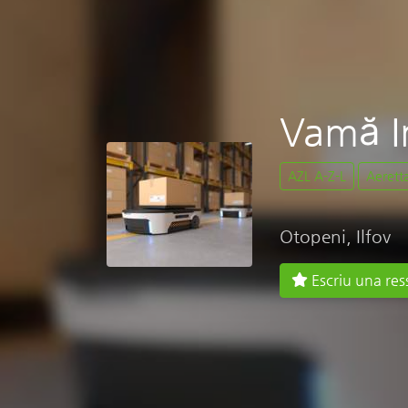
Vamă I
AZL A-Z-L
Aerett
Otopeni, Ilfov
Escriu una res