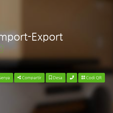
mport-Export
a
senya
Compartir
Desa
Codi QR