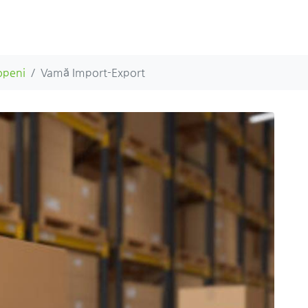
openi
Vamă Import-Export