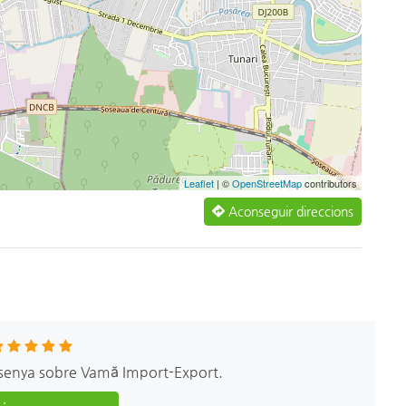
Leaflet
| ©
OpenStreetMap
contributors
Aconseguir direccions
senya sobre Vamă Import-Export.