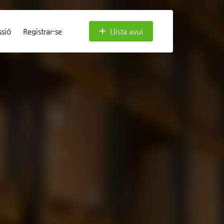
ssió
Registrar-se
Llista avui