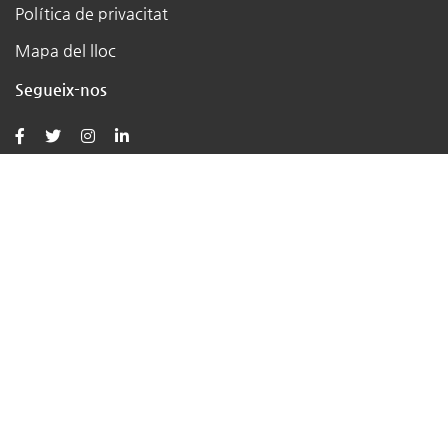
Política de privacitat
Mapa del lloc
Segueix-nos
Publicacions
Romania
Català
Copyright © Aeretta 2026 Tots els drets reservats