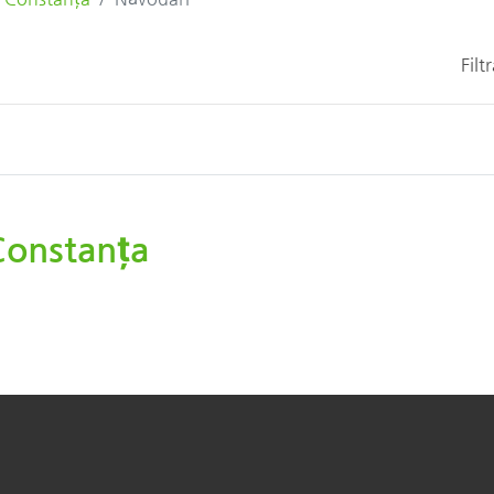
Filt
Constanța