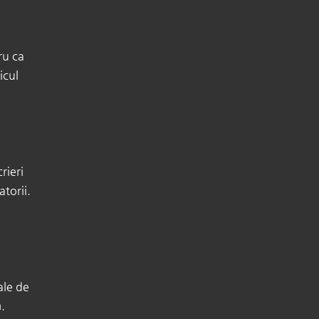
ru ca
icul
rieri
orii. ​
ale de
.