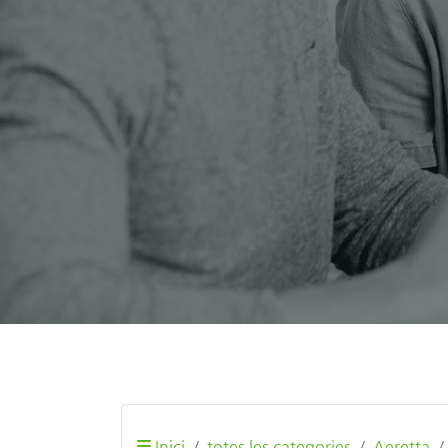
Inici
totes les categories
Aeretta