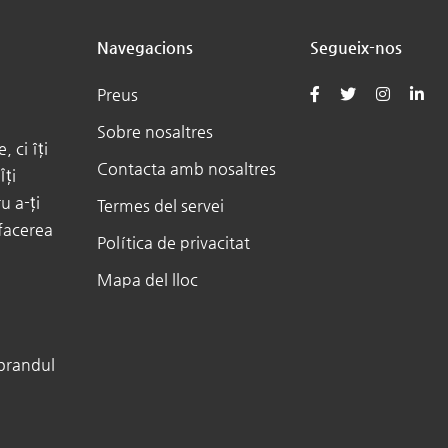
Navegacions
Segueix-nos
Preus
Sobre nosaltres
 ci îți
Contacta amb nosaltres
Îți
u a-ți
Termes del servei
afacerea
Política de privacitat
Mapa del lloc
 brandul