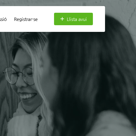
ssió
Registrar-se
Llista avui