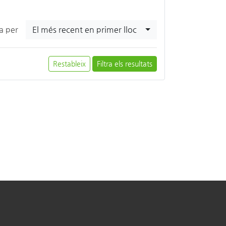
El més recent en primer lloc
ra per
Restableix
Filtra els resultats