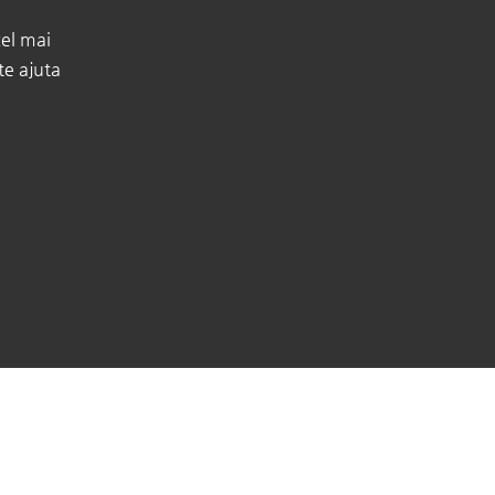
cel mai
te ajuta
Copyright © Marketing 2026 Tots els drets reservats