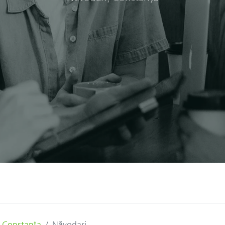
Constanța
Năvodari